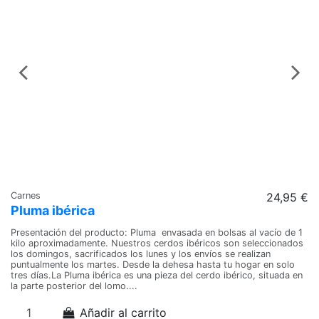
Carnes
24,95 €
Ca
Pluma ibérica
C
Presentación del producto: Pluma envasada en bolsas al vacío de 1
Pr
kilo aproximadamente. Nuestros cerdos ibéricos son seleccionados
al
los domingos, sacrificados los lunes y los envíos se realizan
ma
puntualmente los martes. Desde la dehesa hasta tu hogar en solo
se
tres días.La Pluma ibérica es una pieza del cerdo ibérico, situada en
re
la parte posterior del lomo....
en
Añadir al carrito