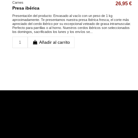
Carnes
26,95 €
Presa ibérica
Presentación del producto: Envasado al vacío con un peso de 1 kg
aproximadamente. Te presentamos nuestra presa Ibérica fresca, el corte más
apreciado del cerdo ibérico por su excepcional veteado de grasa intramuscular.
Perfecto para parrillas o al horno. Nuestros cerdos ibéricos son seleccionados
los domingos, sacrificados los lunes y los envíos se...
Añadir al carrito
INFORMACIÓN
Inicio