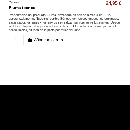
Carnes
24,95 €
Pluma ibérica
Presentación del producto: Pluma envasada en bolsas al vacío de 1 kilo
aproximadamente. Nuestros cerdos ibéricos son seleccionados los domingos,
sacrificados los lunes y los envíos se realizan puntualmente los martes. Desde
la dehesa hasta tu hogar en solo tres días.La Pluma ibérica es una pieza del
cerdo ibérico, situada en la parte posterior del lomo....
Añadir al carrito
Contacta con nos
El Cortijo