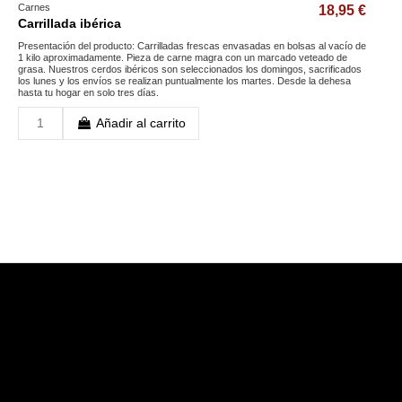
Carnes
18,95 €
Carrillada ibérica
Presentación del producto: Carrilladas frescas envasadas en bolsas al vacío de
1 kilo aproximadamente. Pieza de carne magra con un marcado veteado de
grasa. Nuestros cerdos ibéricos son seleccionados los domingos, sacrificados
los lunes y los envíos se realizan puntualmente los martes. Desde la dehesa
hasta tu hogar en solo tres días.
Añadir al carrito
otros
Síganos