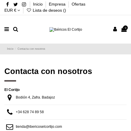
Inicio
Empresa
Ofertas
EUR €
Lista de deseos (
)
0
Inicio
Contacta con nosotros
Contacta con nosotros
El Cortijo
Bodión 4, Zafra. Badajoz
+34 628 74 89 58
tienda@ibericoselcortijo.com